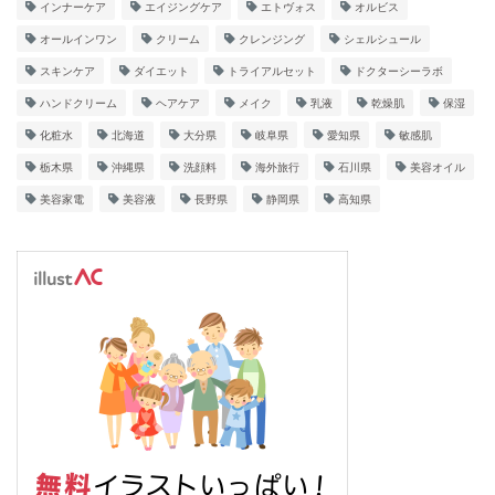
インナーケア
エイジングケア
エトヴォス
オルビス
オールインワン
クリーム
クレンジング
シェルシュール
スキンケア
ダイエット
トライアルセット
ドクターシーラボ
ハンドクリーム
ヘアケア
メイク
乳液
乾燥肌
保湿
化粧水
北海道
大分県
岐阜県
愛知県
敏感肌
栃木県
沖縄県
洗顔料
海外旅行
石川県
美容オイル
美容家電
美容液
長野県
静岡県
高知県