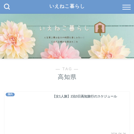
いえねこ暮らし
― TAG ―
高知県
国内
【女1人旅】2泊3日高知旅行のスケジュール
2026-06-26