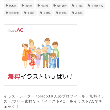
栃木県
沖縄県
洗顔料
海外旅行
石川県
美容オイル
美容家電
美容液
長野県
静岡県
高知県
イラストレーター toraco3さんのプロフィール／無料イラ
スト/フリー素材なら「イラストAC」をイラストACでチ
ェック！