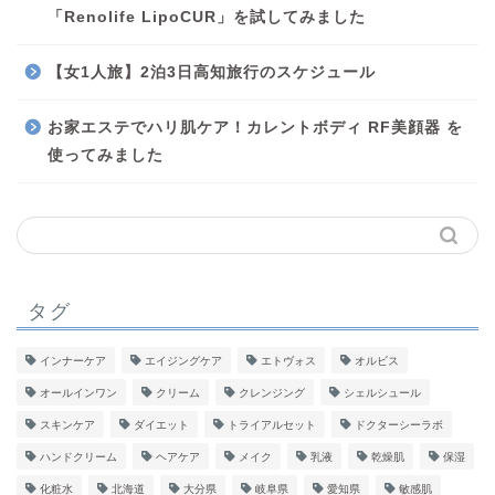
「Renolife LipoCUR」を試してみました
【女1人旅】2泊3日高知旅行のスケジュール
お家エステでハリ肌ケア！カレントボディ RF美顔器 を
使ってみました
タグ
インナーケア
エイジングケア
エトヴォス
オルビス
オールインワン
クリーム
クレンジング
シェルシュール
スキンケア
ダイエット
トライアルセット
ドクターシーラボ
ハンドクリーム
ヘアケア
メイク
乳液
乾燥肌
保湿
化粧水
北海道
大分県
岐阜県
愛知県
敏感肌