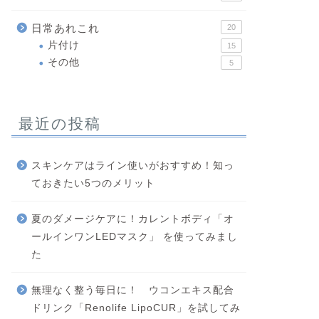
メイク
大人世代のナ
日常あれこれ
20
ス モイストバ
片付け
15
歳を重ね、肌の変化と
その他
5
じませんか？ 若い頃
こと」や「負 …
最近の投稿
スキンケアはライン使いがおすすめ！知っ
ておきたい5つのメリット
夏のダメージケアに！カレントボディ「オ
ールインワンLEDマスク」 を使ってみまし
スキンケア
大人肌の乾燥
た
ラッピングパ
無理なく整う毎日に！ ウコンエキス配合
夜のスキンケアを終え
りませんか。 最近は
ドリンク「Renolife LipoCUR」を試してみ
になりました …