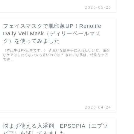
2026-05-23
フェイスマスクで肌印象UP！Renolife
Daily Veil Mask（ディリーベールマス
ク）を使ってみました
《本記事はPR記事です。》 きれいな肌を手に入れたいけど、面倒
なケアはしたくない人も多いのでは？ きれいな肌は、特別なケア
で得 …
2026-04-24
悩まず使える入浴剤 EPSOPIA（エプソ
ピア）を試してみました