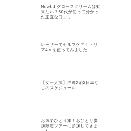
いって必要？ …
NowLd グロースクリームは効
果ない？50代が使って分かっ
た正直な口コミ
レーザーでセルフケア！トリ
ア4ｘを使ってみました
スキンケア
夏のダメージ
ールインワンL
【女一人旅】沖縄2泊3日車な
しのスケジュール
した
大人肌にとって夏の紫
も気づかないうちに肌
か？ …
お気楽ひとり旅！おひとり参
加限定ツアーに参加してきま