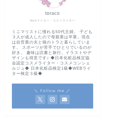
ー …
toraco
Webライター・コスメライター
ミニマリストに憧れる50代主婦。 子ども
３人が成人したので母親業は卒業。現在
は自営業の夫と猫のトラと暮らしていま
す。 スポーツが苦手でひとりでいるのが
好き。 趣味は読書と旅行。イラストやデ
ザインも得意です♪ ◆日本化粧品検定協
会認定コスメライター・コスメコンシェ
ルジュ◆ 日本化粧品検定1級◆WEBライ
スキンケア
フェイスマスクで
ター検定３級◆
Daily Vei
ク）を使って
＼ Follow me ／
《本記事はPR記事で
なケアはしたくない人
で得 …