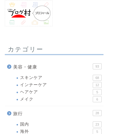
スキンケア
悩まず使える入
ピア）を試し
カテゴリー
美容や健康のために入
び方が分からない」と
美容・健康
分に …
93
スキンケア
68
インナーケア
12
ヘアケア
5
メイク
6
旅行
28
国内
23
海外
5