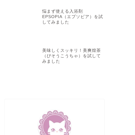
スキンケア
お家エステで
悩まず使える入浴剤
RF美顔器 を
EPSOPIA（エプソピア）を試
してみました
年齢を重ねるにつれ、
足」や「乾燥」が気に
torac …
美味しくスッキリ！美爽煌茶
（びそうこうちゃ）を試して
みました
ヘアケア
50代でもツ
ヤーを使って
ある日突然、ドライヤ
ヤー」が欲しいと決めて