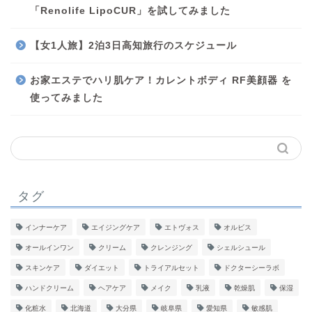
「Renolife LipoCUR」を試してみました
【女1人旅】2泊3日高知旅行のスケジュール
お家エステでハリ肌ケア！カレントボディ RF美顔器 を
使ってみました
タグ
インナーケア
エイジングケア
エトヴォス
オルビス
オールインワン
クリーム
クレンジング
シェルシュール
スキンケア
ダイエット
トライアルセット
ドクターシーラボ
ハンドクリーム
ヘアケア
メイク
乳液
乾燥肌
保湿
化粧水
北海道
大分県
岐阜県
愛知県
敏感肌