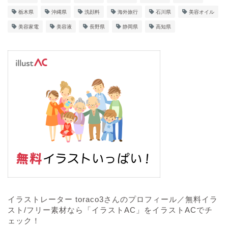
栃木県
沖縄県
洗顔料
海外旅行
石川県
美容オイル
美容家電
美容液
長野県
静岡県
高知県
イラストレーター toraco3さんのプロフィール／無料イラ
スト/フリー素材なら「イラストAC」をイラストACでチ
ェック！