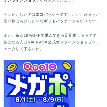
オンラインショップ
から購入できます。
今回紹介したのは
エコパッケージ
でしたが、改まった
贈り物にもぴったりな
ギフトパッケージ
もあります。
また、
毎回10％OFFで購入できる定期便
もあるので、
気になる人は
RIA RASA公式オンラインショップ
をチ
ェックして下さいね。