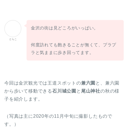
金沢の街は見どころがいっぱい。
とらこ
何度訪れても飽きることが無くて、プラプ
ラと気ままに歩き回ってます。
今回は金沢観光では王道スポットの
兼六園
と、兼六園
から歩いて移動できる
石川城公園
と
尾山神社
の秋の様
子を紹介します。
（写真は主に2020年の11月中旬に撮影したもので
す。）